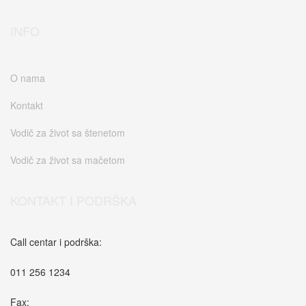
INFO
O nama
Kontakt
Vodič za život sa štenetom
Vodič za život sa mačetom
KONTAKT I PODRŠKA
Call centar i podrška:
011 256 1234
Fax: