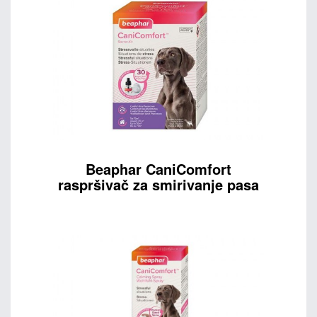
Beaphar CaniComfort
raspršivač za smirivanje pasa