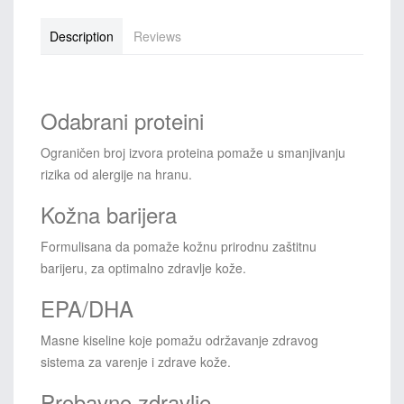
Description
Reviews
Odabrani proteini
Ograničen broj izvora proteina pomaže u smanjivanju
rizika od alergije na hranu.
Kožna barijera
Formulisana da pomaže kožnu prirodnu zaštitnu
barijeru, za optimalno zdravlje kože.
EPA/DHA
Masne kiseline koje pomažu održavanje zdravog
sistema za varenje i zdrave kože.
Probavno zdravlje