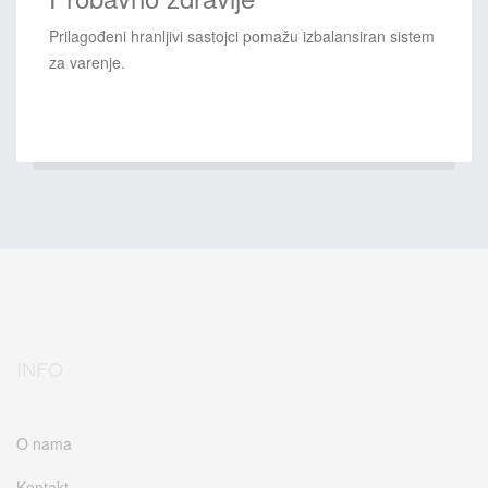
Prilagođeni hranljivi sastojci pomažu izbalansiran sistem
za varenje.
INFO
O nama
Kontakt